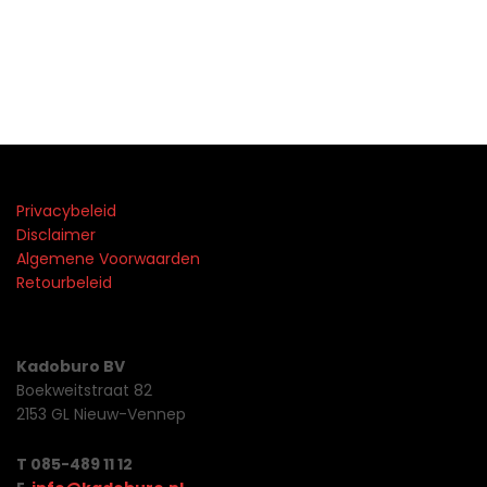
Privacybeleid
Disclaimer
Algemene Voorwaarden
Retourbeleid
Kadoburo BV
Boekweitstraat 82
2153 GL Nieuw-Vennep
T 085-489 11 12