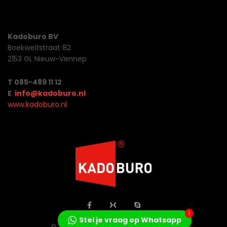
Kadoburo BV
Boekweitstraat 82
2153 GL Nieuw-Vennep
T 085-489 11 12
E
info@kadoburo.nl
www.kadoburo.nl
1
Stel je vraag op Whatsapp
© 2026 Jo Concepts All Rights Reserved.