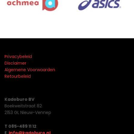
Privacybeleid
Disclaimer
Algemene Voorwaarden
Retourbeleid
Kadoburo BV
Boekweitstraat 82
2153 GL Nieuw-Vennep
T 085-489 11 12
E
info@kadoburo.nl