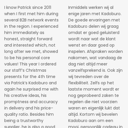
I know Patrick since 2011
Inmiddels werken wij al
when I first met him during
enige jaren met Kadoburo.
several B2B network events
De goede ervaringen met
in the region. I experienced
Kadoburo delen wij graag
him immediately as
omdat er goed geluisterd
honest, straight forward
wordt naar wat de klant
and interested which, not
wenst en daar goed op
long after we met, showed
inspelen. Afspraken worden
to be his personal core
nakomen, wat vandaag de
values! This year I ordered
dag niet altijd meer
our staff’s Christmas
vanzelfsprekend is. Ook zijn
presents for the 4th time
wij tevreden over de
via Patrick’s Kadoburo and
flexibiliteit. Zelfs op het
again he surprised me with
laatste moment wordt er
his creative ideas, his
nog geprobeerd zaken te
promptness and accuracy
regelen die niet voorzien
in delivery and his price-
waren en eigenlijk lukt dat
quality ratio. Besides him
altijd. Kortom wij bevelen
being a trustworthy
Kadoburo aan om een
supplier, he is also a good
mooi, persoonlijk cadeau in