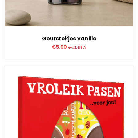
Geurstokjes vanille
€
5.90
excl. BTW