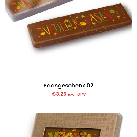
Paasgeschenk 02
€
3.25
excl. BTW