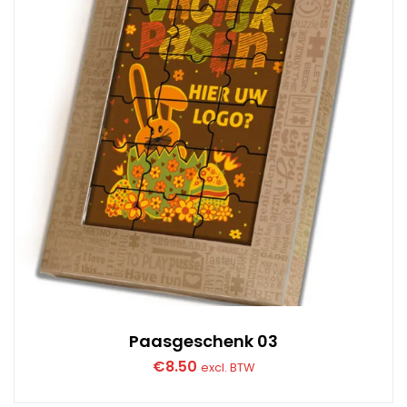
Paasgeschenk 03
€
8.50
excl. BTW