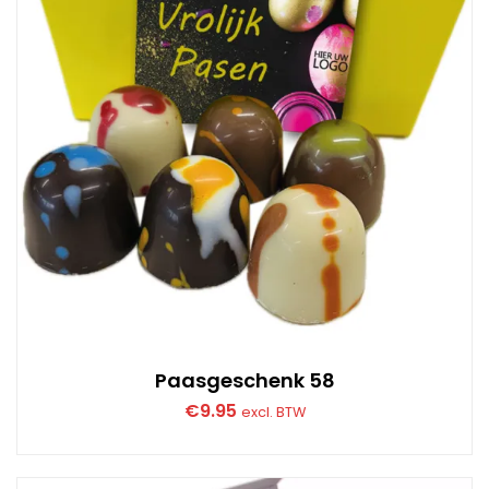
Paasgeschenk 58
€
9.95
excl. BTW