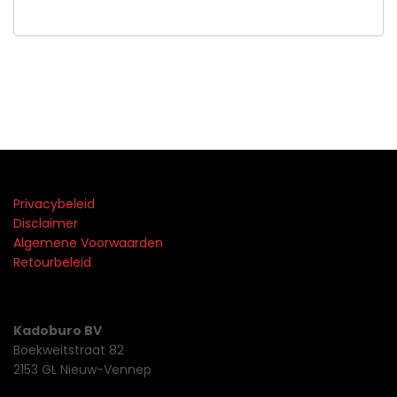
Privacybeleid
Disclaimer
Algemene Voorwaarden
Retourbeleid
Kadoburo BV
Boekweitstraat 82
2153 GL Nieuw-Vennep