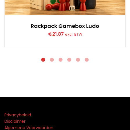
Rackpack Gamebox Ludo
€
21.87
excl. BTW
Privacybeleid
Disclaimer
Algemene Voorwaarden