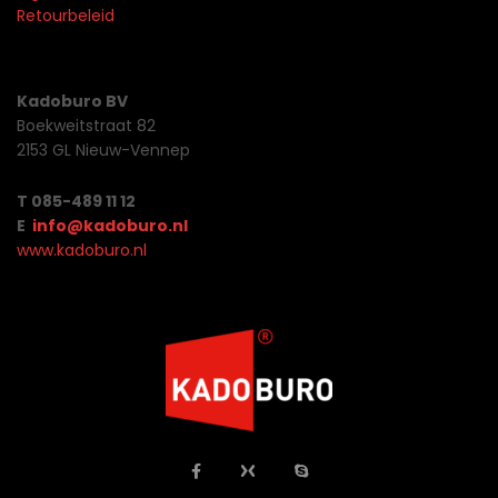
Retourbeleid
Kadoburo BV
Boekweitstraat 82
2153 GL Nieuw-Vennep
T 085-489 11 12
E
info@kadoburo.nl
www.kadoburo.nl