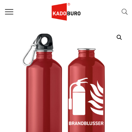
Home
Dag van de BHV
Brandblusser- Recycled RVS fles