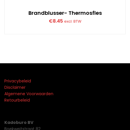
Brandblusser- Thermosfles
€
8.45
excl. BTW
Privacybeleid
Disclaimer
Algemene Voorwaarden
Retourbeleid
Kadoburo BV
Boekweitstraat 82