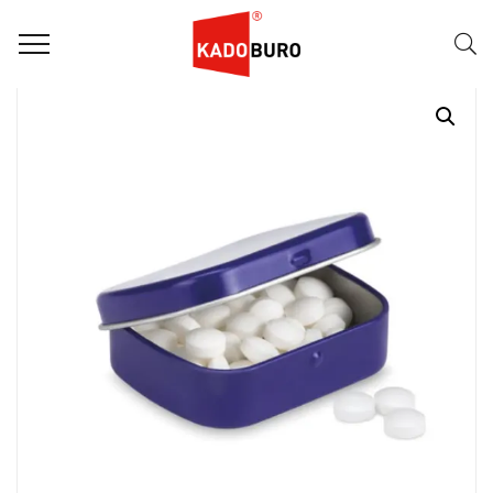
Home
Snoepgoed & chocolade met logo
Brise