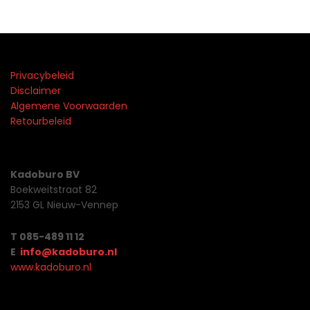
Privacybeleid
Disclaimer
Algemene Voorwaarden
Retourbeleid
Kadoburo BV
Boekweitstraat 82
2153 GL Nieuw-Vennep
T 085-489 11 12
E
info@kadoburo.nl
www.kadoburo.nl