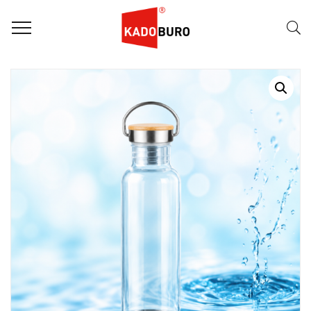
Home
Duurzame Geschenken
Drinkfles van stevig tritan