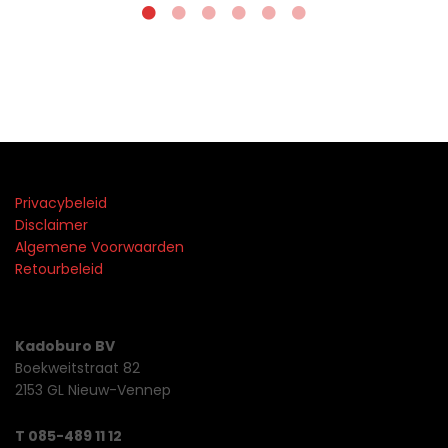
Privacybeleid
Disclaimer
Algemene Voorwaarden
Retourbeleid
Kadoburo BV
Boekweitstraat 82
2153 GL Nieuw-Vennep
T 085-489 11 12