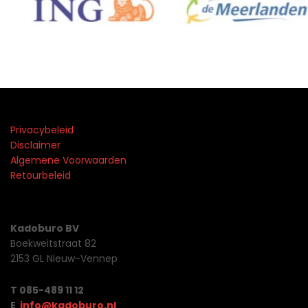
Privacybeleid
Disclaimer
Algemene Voorwaarden
Retourbeleid
Kadoburo BV
Boekweitstraat 82
2153 GL Nieuw-Vennep
T 085-489 11 12
E
info@kadoburo.nl