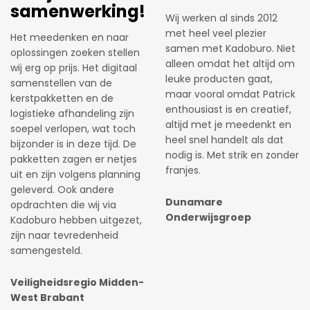
komen, ideeën uit te
bestellen wij onze
wisselen en zelf de
eindejaarsgeschenken bij
mogelijkheid te hebben om
Kadoburo. Het is elk jaar
bijvoorbeeld een
weer een uitdaging om iets
kerstpakket samen te
vernieuwends te bedenken.
stellen. Er wordt
Gelukkig denkt Patrick hier
meegedacht, niet alleen
voor de volle 100% in mee.
met gadgets maar zeker
De fijne samenwerking,
ook prijstechnisch.
flexibiliteit en ‘net dat
stukje extra’ zorgen ervoor
dat ik elk jaar weer kies voor
Gaslicht.com
Kadoburo.
Fast & Fluid
Management B.V.