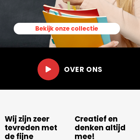
Bekijk onze collectie
OVER ONS
Er wordt
Net dat stukje
meegedacht.
extra.
Leuk om langs te kunnen
Al een aantal jaren