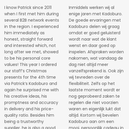
I know Patrick since 2011
Inmiddels werken wij al
when I first met him during
enige jaren met Kadoburo.
several B2B network events
De goede ervaringen met
in the region. I experienced
Kadoburo delen wij graag
him immediately as
omdat er goed geluisterd
honest, straight forward
wordt naar wat de klant
and interested which, not
wenst en daar goed op
long after we met, showed
inspelen. Afspraken worden
to be his personal core
nakomen, wat vandaag de
values! This year I ordered
dag niet altijd meer
our staff’s Christmas
vanzelfsprekend is. Ook zijn
presents for the 4th time
wij tevreden over de
via Patrick’s Kadoburo and
flexibiliteit. Zelfs op het
again he surprised me with
laatste moment wordt er
his creative ideas, his
nog geprobeerd zaken te
promptness and accuracy
regelen die niet voorzien
in delivery and his price-
waren en eigenlijk lukt dat
quality ratio. Besides him
altijd. Kortom wij bevelen
being a trustworthy
Kadoburo aan om een
supplier, he is also a good
mooi, persoonlijk cadeau in