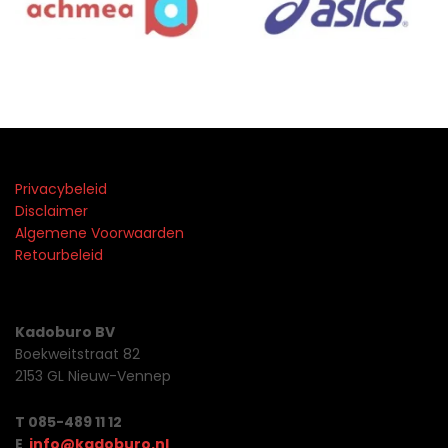
Privacybeleid
Disclaimer
Algemene Voorwaarden
Retourbeleid
Kadoburo BV
Boekweitstraat 82
2153 GL Nieuw-Vennep
T 085-489 11 12
E
info@kadoburo.nl