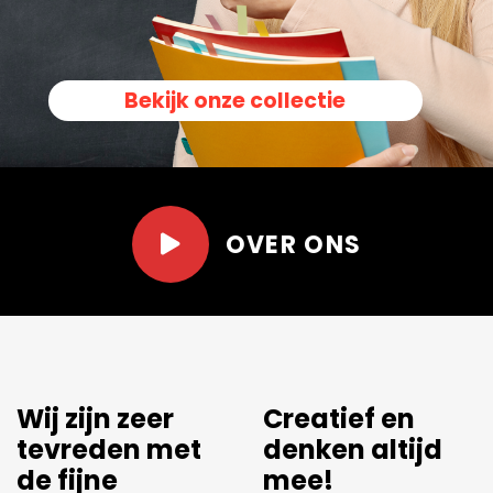
Bekijk onze collectie
OVER ONS
Er wordt
Net dat stukje
meegedacht.
extra.
Leuk om langs te kunnen
Al een aantal jaren