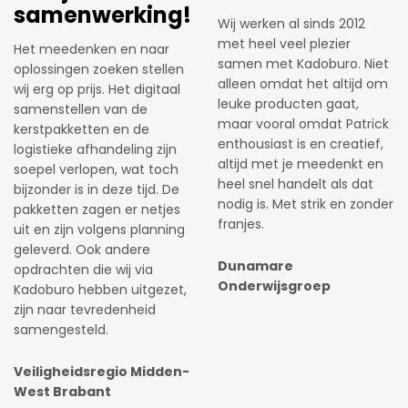
komen, ideeën uit te
bestellen wij onze
wisselen en zelf de
eindejaarsgeschenken bij
mogelijkheid te hebben om
Kadoburo. Het is elk jaar
bijvoorbeeld een
weer een uitdaging om iets
kerstpakket samen te
vernieuwends te bedenken.
stellen. Er wordt
Gelukkig denkt Patrick hier
meegedacht, niet alleen
voor de volle 100% in mee.
met gadgets maar zeker
De fijne samenwerking,
ook prijstechnisch.
flexibiliteit en ‘net dat
stukje extra’ zorgen ervoor
dat ik elk jaar weer kies voor
Gaslicht.com
Kadoburo.
Fast & Fluid
Management B.V.