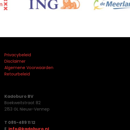
Privacybeleid
Disclaimer
Algemene Voorwaarden
Retourbeleid
Kadoburo BV
Boekweitstraat 82
2153 GL Nieuw-Vennep
T 085-489 11 12
E
info@kadoburo.nl