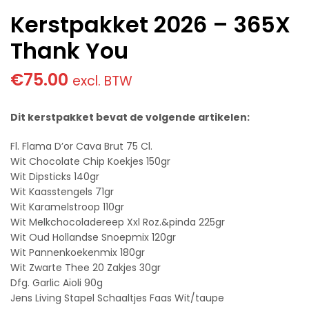
Kerstpakket 2026 – 365X
Thank You
€
75.00
excl. BTW
Dit kerstpakket bevat de volgende artikelen:
Fl. Flama D’or Cava Brut 75 Cl.
Wit Chocolate Chip Koekjes 150gr
Wit Dipsticks 140gr
Wit Kaasstengels 71gr
Wit Karamelstroop 110gr
Wit Melkchocoladereep Xxl Roz.&pinda 225gr
Wit Oud Hollandse Snoepmix 120gr
Wit Pannenkoekenmix 180gr
Wit Zwarte Thee 20 Zakjes 30gr
Dfg. Garlic Aïoli 90g
Jens Living Stapel Schaaltjes Faas Wit/taupe