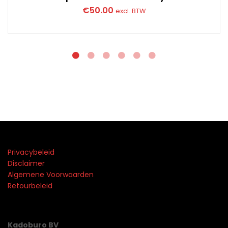
€
50.00
excl. BTW
Privacybeleid
Disclaimer
Algemene Voorwaarden
Retourbeleid
Kadoburo BV