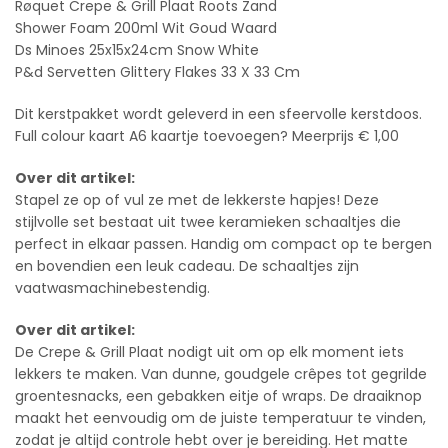
Røquet Crepe & Grill Plaat Roots Zand
Shower Foam 200ml Wit Goud Waard
Ds Minoes 25x15x24cm Snow White
P&d Servetten Glittery Flakes 33 X 33 Cm
Dit kerstpakket wordt geleverd in een sfeervolle kerstdoos.
Full colour kaart A6 kaartje toevoegen? Meerprijs € 1,00
Over dit artikel:
Stapel ze op of vul ze met de lekkerste hapjes! Deze
stijlvolle set bestaat uit twee keramieken schaaltjes die
perfect in elkaar passen. Handig om compact op te bergen
en bovendien een leuk cadeau. De schaaltjes zijn
vaatwasmachinebestendig.
Over dit artikel:
De Crepe & Grill Plaat nodigt uit om op elk moment iets
lekkers te maken. Van dunne, goudgele crêpes tot gegrilde
groentesnacks, een gebakken eitje of wraps. De draaiknop
maakt het eenvoudig om de juiste temperatuur te vinden,
zodat je altijd controle hebt over je bereiding. Het matte