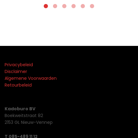
Privacybeleid
Disclaimer
Algemene Voorwaarden
Retourbeleid
Kadoburo BV
Boekweitstraat 82
2153 GL Nieuw-Vennep
T 085-489 11 12