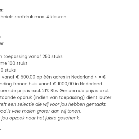
s:
hniek: zeefdruk max. 4 kleuren
r
er
n toepassing vanaf 250 stuks
ame 100 stuks
0 stuks
s vanaf € 500,00 op één adres in Nederland < = €
zending franco huis vanaf € 1000,00 in Nederland
emde prijs is excl. 21% Btw Genoemde prijs is excl.
toonde opdruk (indien van toepassing) dient louter
treft een selectie die wij voor jou hebben gemaakt.
 is vele malen groter dan wij tonen.
 jou opzoek naar het juiste geschenk.
V