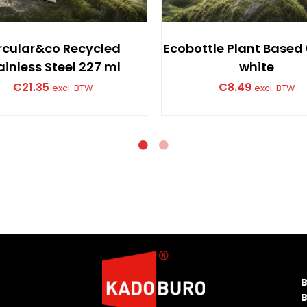
rcular&co Recycled
Ecobottle Plant Based
ainless Steel 227 ml
white
€
21.35
€
8.49
excl. BTW
excl. BTW