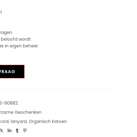
st
vragen
 beloofd wordt
tie in eigen beheer
NVRAAG
3-90882
rzame Geschenken
cord
,
lanyard
,
Organisch katoen