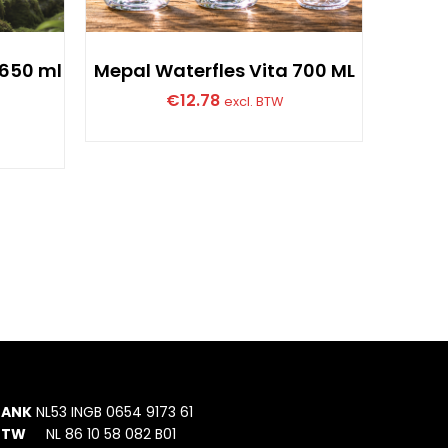
 650 ml
Mepal Waterfles Vita 700 ML
Recy
€
12.78
excl. BTW
BANK
NL53 INGB 0654 9173 61
BTW
NL 86 10 58 082 B01