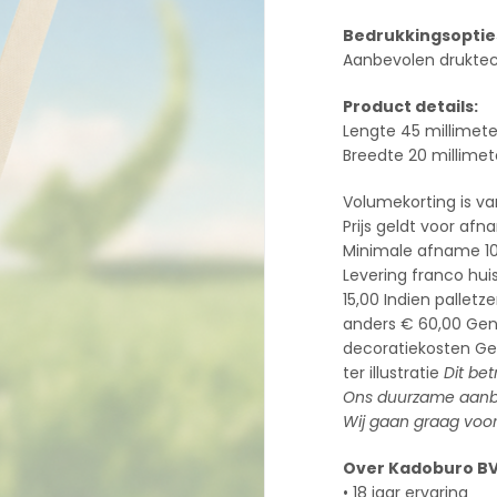
Bedrukkingsoptie
Aanbevolen druktec
Product details:
Lengte 45 millimete
Breedte 20 millimet
Volumekorting is va
Prijs geldt voor afn
Minimale afname 10
Levering franco hui
15,00 Indien pallet
anders € 60,00 Geno
decoratiekosten Ge
ter illustratie
Dit be
Ons duurzame aanbod
Wij gaan graag voor
Over Kadoburo B
• 18 jaar ervaring