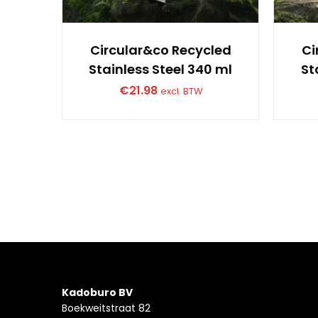
Circular&co Recycled
Ci
Stainless Steel 340 ml
St
€
21.98
excl. BTW
Kadoburo BV
Boekweitstraat 82