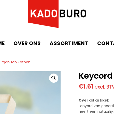
ME
OVER ONS
ASSORTIMENT
CONT
Organisch Katoen
Keycord
€
1.61
excl. B
Over dit artikel:
Lanyard van gecert
heeft een natuurlijk