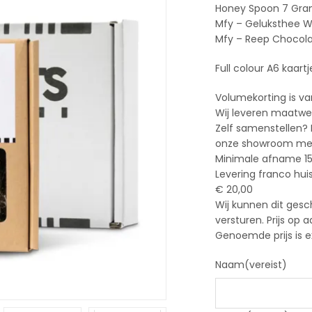
Honey Spoon 7 Gra
Mfy – Geluksthee W
Mfy – Reep Chocola
Full colour A6 kaart
Volumekorting is va
Wij leveren maatwer
Zelf samenstellen?
onze showroom met 
Minimale afname 15
Levering franco hui
€ 20,00
Wij kunnen dit gesc
versturen. Prijs op 
Genoemde prijs is e
Naam
(vereist)