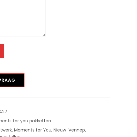
NVRAAG
427
ents for you pakketten
twerk
,
Moments for You
,
Nieuw-Vennep
,
menstellen