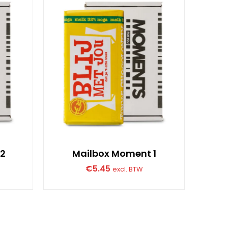
 2
Mailbox Moment 1
M
€
5.45
excl. BTW