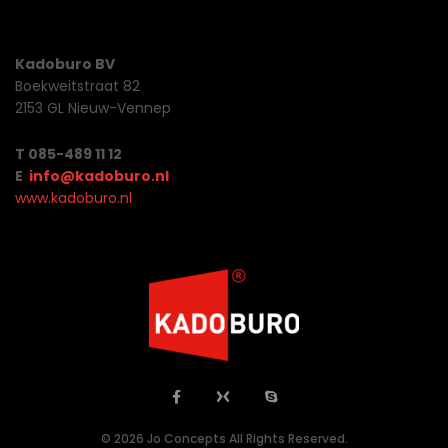
Kadoburo BV
Boekweitstraat 82
2153 GL Nieuw-Vennep
T 085-489 11 12
E
info@kadoburo.nl
www.kadoburo.nl
© 2026 Jo Concepts All Rights Reserved.