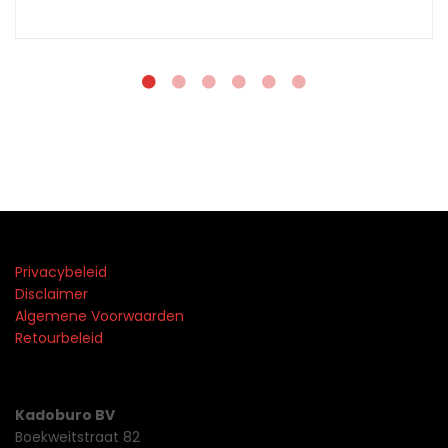
Privacybeleid
Disclaimer
Algemene Voorwaarden
Retourbeleid
Kadoburo BV
Boekweitstraat 82