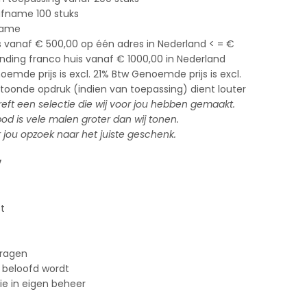
afname 100 stuks
name
s vanaf € 500,00 op één adres in Nederland < = €
zending franco huis vanaf € 1000,00 in Nederland
emde prijs is excl. 21% Btw Genoemde prijs is excl.
toonde opdruk (indien van toepassing) dient louter
treft een selectie die wij voor jou hebben gemaakt.
 is vele malen groter dan wij tonen.
 jou opzoek naar het juiste geschenk.
V
st
vragen
 beloofd wordt
tie in eigen beheer