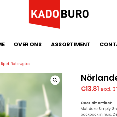
ME
OVER ONS
ASSORTIMENT
CONT
 Rpet fietsrugtas
Nörlande
€
13.81
excl. 
Over dit artikel:
Met deze Simply Gre
backpack in huis. D