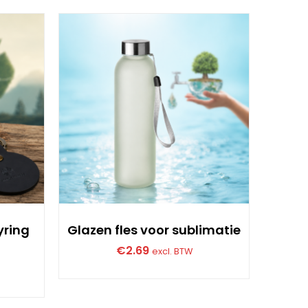
yring
Glazen fles voor sublimatie
Recy
€
2.69
excl. BTW