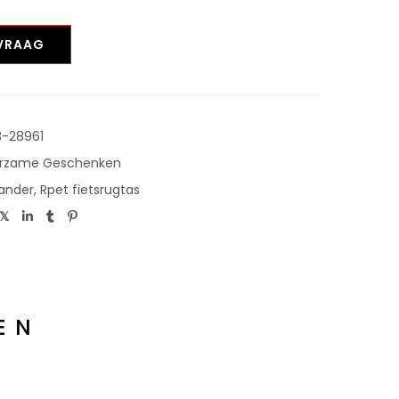
NVRAAG
3-28961
rzame Geschenken
lander
,
Rpet fietsrugtas
EN