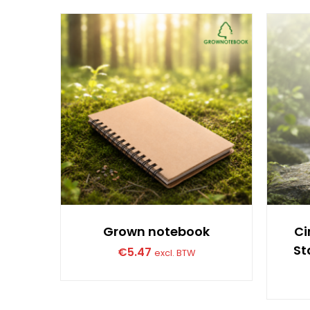
Grown notebook
Ci
St
€
5.47
excl. BTW