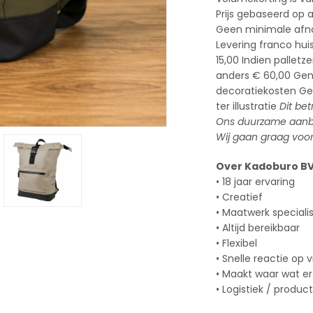
Prijs gebaseerd op 
Geen minimale af
Levering franco hui
15,00 Indien pallet
anders € 60,00 Geno
decoratiekosten Ge
ter illustratie
Dit be
Ons duurzame aanbod
Wij gaan graag voor
Over Kadoburo B
• 18 jaar ervaring
• Creatief
• Maatwerk speciali
• Altijd bereikbaar
• Flexibel
• Snelle reactie op 
• Maakt waar wat er
• Logistiek / produc