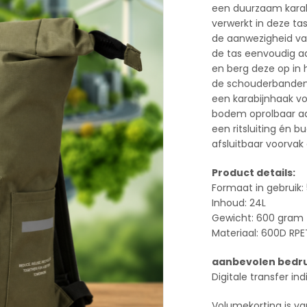
een duurzaam karakte
verwerkt in deze ta
de aanwezigheid van
de tas eenvoudig aa
en berg deze op in 
de schouderbanden 
een karabijnhaak vo
bodem oprolbaar aa
een ritsluiting én b
afsluitbaar voorvak
Product details:
Formaat in gebruik: 
Inhoud: 24L
Gewicht: 600 gram
Materiaal: 600D RPE
aanbevolen bedru
Digitale transfer in
Volumekorting is va