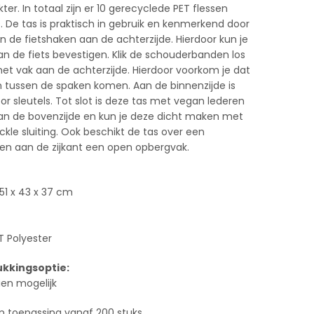
r. In totaal zijn er 10 gerecyclede PET flessen
s. De tas is praktisch in gebruik en kenmerkend door
 de fietshaken aan de achterzijde. Hierdoor kun je
n de fiets bevestigen. Klik de schouderbanden los
het vak aan de achterzijde. Hierdoor voorkom je dat
tussen de spaken komen. Aan de binnenzijde is
or sleutels. Tot slot is deze tas met vegan lederen
n de bovenzijde en kun je deze dicht maken met
uckle sluiting. Ook beschikt de tas over een
 en aan de zijkant een open opbergvak.
51 x 43 x 37 cm
T Polyester
kkingsoptie:
dien mogelijk
n toepassing vanaf 200 stuks