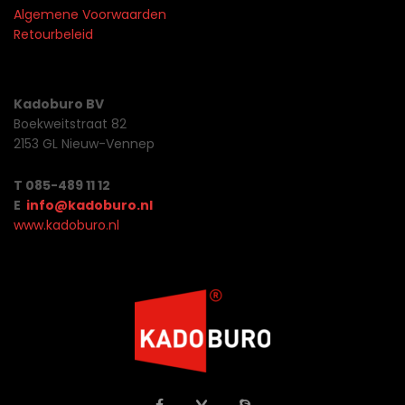
Algemene Voorwaarden
Retourbeleid
Kadoburo BV
Boekweitstraat 82
2153 GL Nieuw-Vennep
T 085-489 11 12
E
info@kadoburo.nl
www.kadoburo.nl