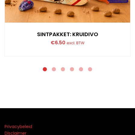
SINTPAKKET: KRUIDIVO
€
6.50
excl. BTW
Privacybeleid
Disclaimer