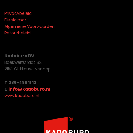
Privacybeleid
Disclaimer
Algemene Voorwaarden
Retourbeleid
Kadoburo BV
Boekweitstraat 82
2153 GL Nieuw-Vennep
T 085-489 11 12
E
info@kadoburo.nl
www.kadoburo.nl