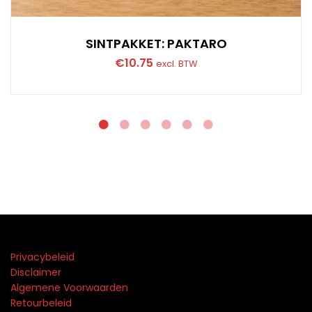
SINTPAKKET: PAKTARO
€
10.75
excl. BTW
Privacybeleid
Disclaimer
Algemene Voorwaarden
Retourbeleid