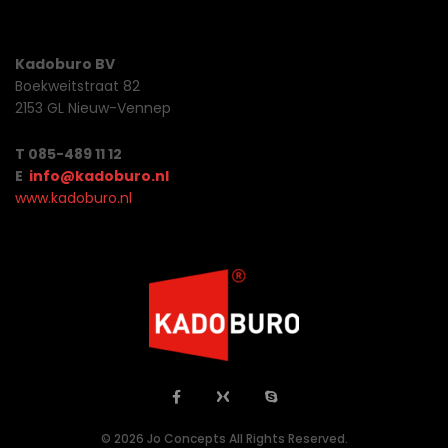
Kadoburo BV
Boekweitstraat 82
2153 GL Nieuw-Vennep
T 085-489 11 12
E
info@kadoburo.nl
www.kadoburo.nl
© 2026 Jo Concepts All Rights Reserved.