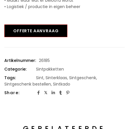
• Maakt waar wat er beloofd wordt
• Logistiek / productie in eigen beheer
OFFERTE AANVRAAG
Artikelnummer:
26185
Categorie:
Sintpakketten
Tags:
Sint
,
Sinterklaas
,
Sintgeschenk
,
Sintgeschenk bestellen
,
Sintkado
Share:
GERELATEERDE