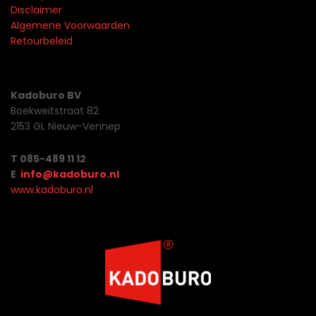
Disclaimer
Algemene Voorwaarden
Retourbeleid
Kadoburo BV
Boekweitstraat 82
2153 GL Nieuw-Vennep
T 085-489 11 12
E
info@kadoburo.nl
www.kadoburo.nl