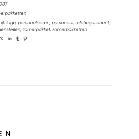
087
erpakketten
ijfslogo
,
personaliseren
,
personeel
,
relatiegeschenk
,
menstellen
,
zomerpakket
,
zomerpakketten
EN