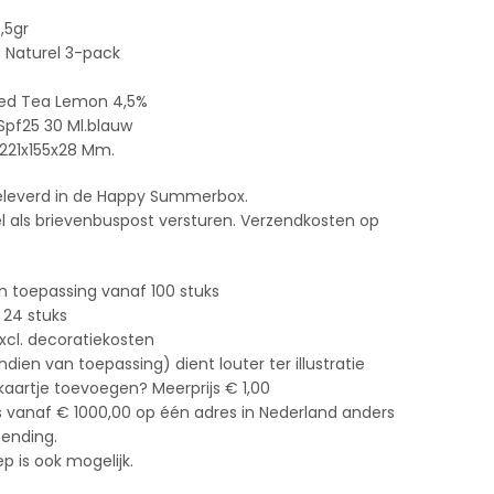
,5gr
s Naturel 3-pack
Iced Tea Lemon 4,5%
pf25 30 Ml.blauw
21x155x28 Mm.
eleverd in de Happy Summerbox.
kel als brievenbuspost versturen. Verzendkosten op
n toepassing vanaf 100 stuks
 24 stuks
xcl. decoratiekosten
ien van toepassing) dient louter ter illustratie
 kaartje toevoegen? Meerprijs € 1,00
s vanaf € 1000,00 op één adres in Nederland anders
zending.
 is ook mogelijk.