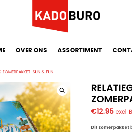
ME
OVER ONS
ASSORTIMENT
CONT
K ZOMERPAKKET: SUN & FUN
RELATIE
ZOMERPA
€
12.95
excl.
Dit zomerpakket b