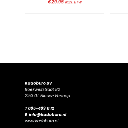
€
29.95
excl. BTW
Kadoburo BV
Boekweitstraat 82
2153 GL Nieuw-Vennep
T 085-489 11 12
E
info@kadoburo.nl
www.kadoburo.nl