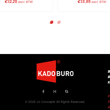
€
12.25
€
13.95
excl. BTW
excl. BTW
P
D
© 2026 Jo Concepts All Rights Reserved.
A