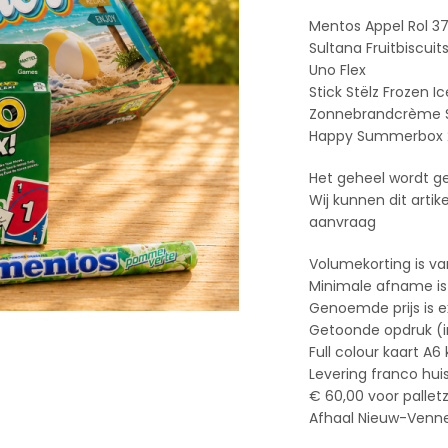
Mentos Appel Rol 37
Sultana Fruitbiscuit
Uno Flex
Stick Stëlz Frozen 
Zonnebrandcrème S
Happy Summerbox 2
Het geheel wordt g
Wij kunnen dit arti
aanvraag
Volumekorting is va
Minimale afname is
Genoemde prijs is e
Getoonde opdruk (ind
Full colour kaart A6
Levering franco hui
€ 60,00 voor pallet
Afhaal Nieuw-Vennep