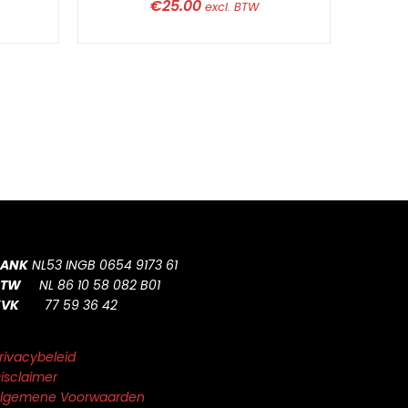
€
25.00
excl. BTW
BANK
NL53 INGB 0654 9173 61
BTW
NL 86 10 58 082 B01
KVK
77 59 36 42
rivacybeleid
isclaimer
lgemene Voorwaarden