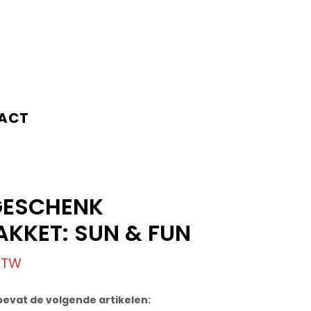
ACT
GESCHENK
KKET: SUN & FUN
 BTW
evat de volgende artikelen: