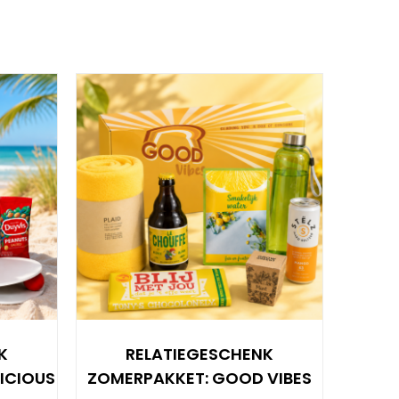
K
RELATIEGESCHENK
ICIOUS
ZOMERPAKKET: GOOD VIBES
ZOM