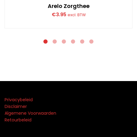
Arelo Zorgthee
€
3.95
excl. BTW
Privacybeleid
Disclaimer
Algemene Voorwaarden
Retourbeleid