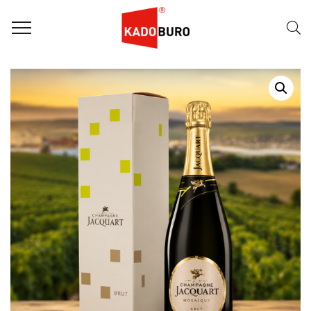
Home
Wijnpakketten
Wijngeschenk – Jacquart Mosaïque Brut