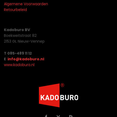
Algemene Voorwaarden
Retourbeleid
Kadoburo BV
Boekweitstraat 82
2153 GL Nieuw-Vennep
T 085-489 11 12
E
info@kadoburo.nl
www.kadoburo.nl