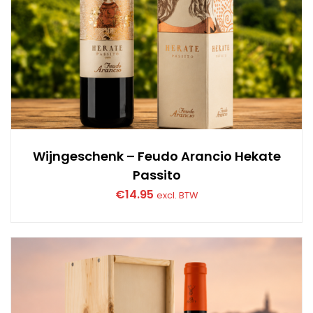
Wijngeschenk – Feudo Arancio Hekate
Passito
€
14.95
excl. BTW