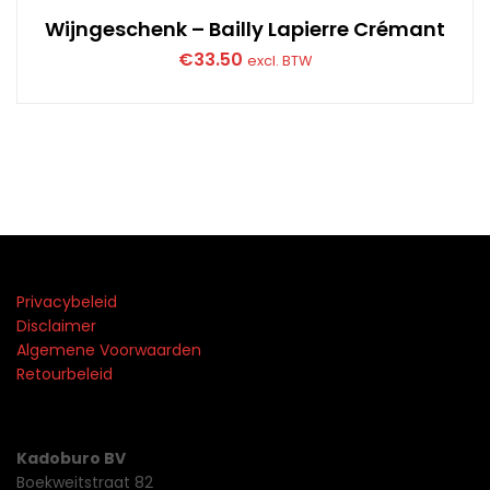
Wijngeschenk – Bailly Lapierre Crémant
€
33.50
excl. BTW
Privacybeleid
Disclaimer
Algemene Voorwaarden
Retourbeleid
Kadoburo BV
Boekweitstraat 82