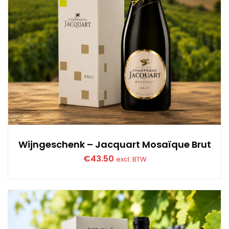
Wijngeschenk – Jacquart Mosaïque Brut
€
43.50
excl. BTW