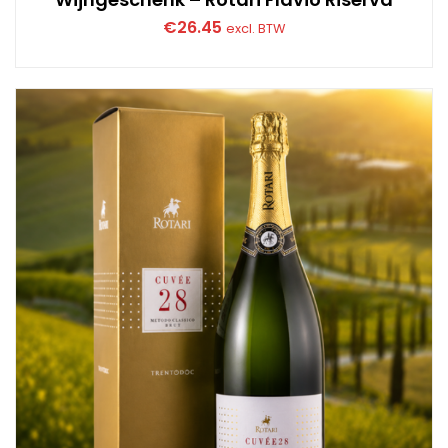
€
26.45
excl. BTW