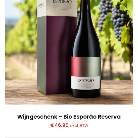
Wijngeschenk – Bio Esporão Reserva
€
46.90
excl. BTW