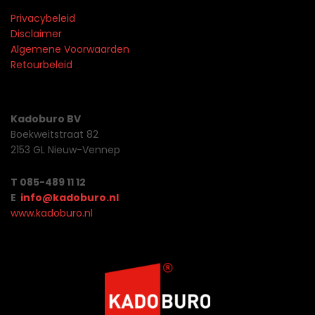
Privacybeleid
Disclaimer
Algemene Voorwaarden
Retourbeleid
Kadoburo BV
Boekweitstraat 82
2153 GL Nieuw-Vennep
T 085-489 11 12
E
info@kadoburo.nl
www.kadoburo.nl