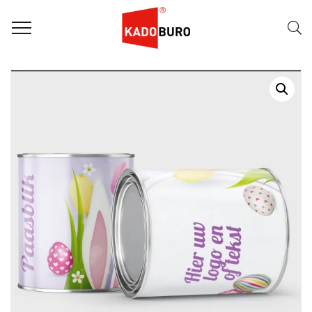
Home
Dag van de Leraar / Leidster
Dag van de Zorg
,
,
Paasgeschenken
Blik met eigen wikkel en inhoud