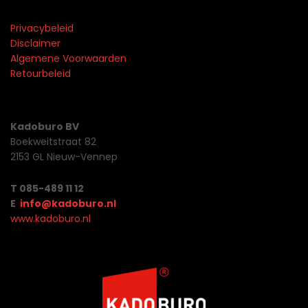
Privacybeleid
Disclaimer
Algemene Voorwaarden
Retourbeleid
Kadoburo BV
Boekweitstraat 82
2153 GL Nieuw-Vennep
T 085-489 11 12
E
info@kadoburo.nl
www.kadoburo.nl