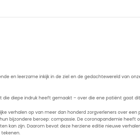
nde en leerzame inkijk in de ziel en de gedachtewereld van onze 
die diepe indruk heeft gemaakt – over die ene patiënt gaat di
nlijke verhalen op van meer dan honderd zorgverleners over een p
n hun bijzondere beroep: compassie. De coronapandemie heeft 
en kan zijn. Daarom bevat deze herziene editie nieuwe verhale
 tekenen.