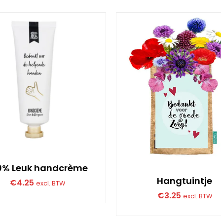
0% Leuk handcrème
Hangtuintje
€
4.25
excl. BTW
€
3.25
excl. BTW