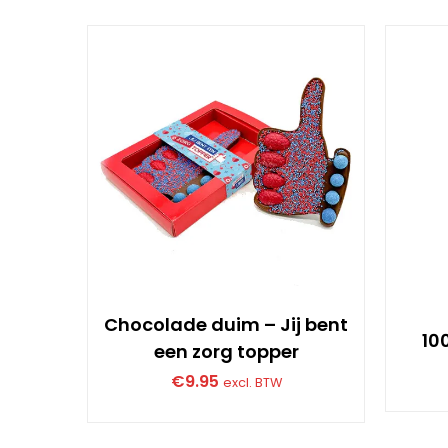
Chocolade duim – Jij bent
10
een zorg topper
€
9.95
excl. BTW