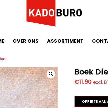
ME
OVER ONS
ASSORTIMENT
CONT
ient
Boek Die
€
11.90
excl. 
OFFERTE AA