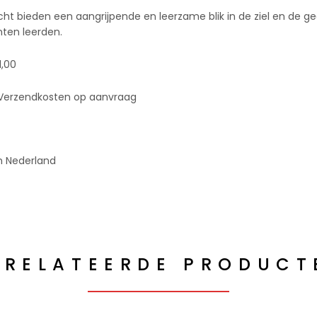
cht bieden een aangrijpende en leerzame blik in de ziel en de 
nten leerden.
1,00
n. Verzendkosten op aanvraag
n Nederland
ERELATEERDE PRODUCT