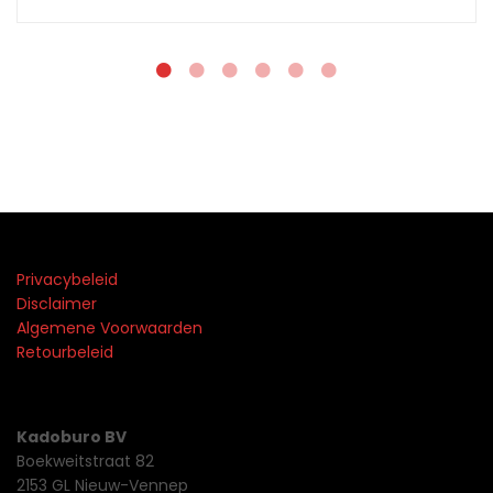
Privacybeleid
Disclaimer
Algemene Voorwaarden
Retourbeleid
Kadoburo BV
Boekweitstraat 82
2153 GL Nieuw-Vennep