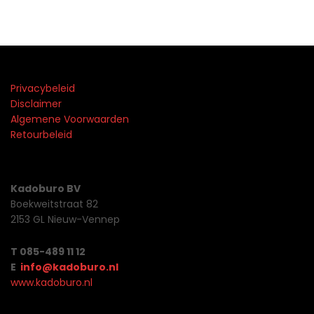
Privacybeleid
Disclaimer
Algemene Voorwaarden
Retourbeleid
Kadoburo BV
Boekweitstraat 82
2153 GL Nieuw-Vennep
T 085-489 11 12
E
info@kadoburo.nl
www.kadoburo.nl