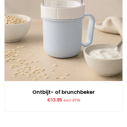
Ontbijt- of brunchbeker
€
13.95
excl. BTW