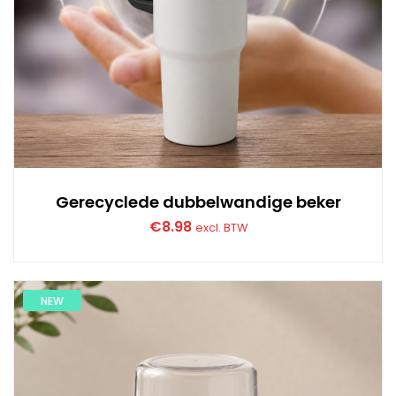
Gerecyclede dubbelwandige beker
€
8.98
excl. BTW
NEW