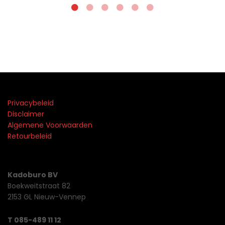
Privacybeleid
Disclaimer
Algemene Voorwaarden
Retourbeleid
Kadoburo BV
Boekweitstraat 82
2153 GL Nieuw-Vennep
T 085-489 11 12