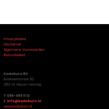
Privacybeleid
Disclaimer
Algemene Voorwaarden
Retourbeleid
Kadoburo BV
Boekweitstraat 82
2153 GL Nieuw-Vennep
T 085-489 11 12
E
info@kadoburo.nl
www.kadoburo.nl