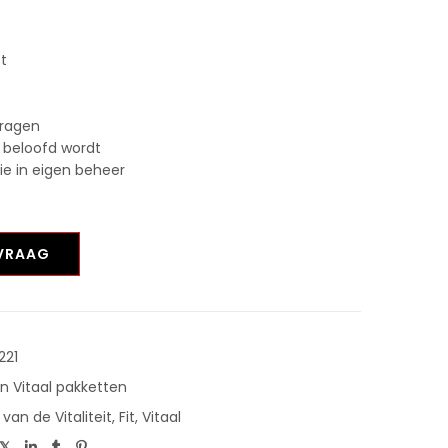
st
vragen
 beloofd wordt
tie in eigen beheer
NVRAAG
221
en Vitaal pakketten
van de Vitaliteit
,
Fit
,
Vitaal