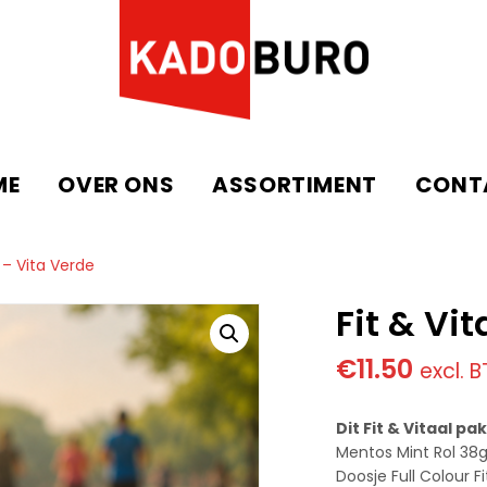
ME
OVER ONS
ASSORTIMENT
CONT
l – Vita Verde
Fit & Vi
€
11.50
excl. 
Dit Fit & Vitaal p
Mentos Mint Rol 38g
Doosje Full Colour 