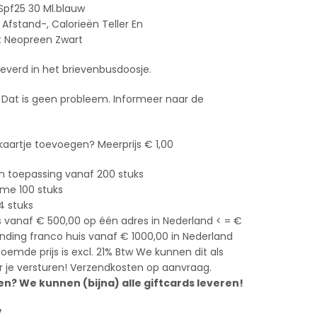
pf25 30 Ml.blauw
 Afstand-, Calorieën Teller En
t Neopreen Zwart
leverd in het brievenbusdoosje.
Dat is geen probleem. Informeer naar de
 kaartje toevoegen? Meerprijs € 1,00
n toepassing vanaf 200 stuks
ame 100 stuks
4 stuks
s vanaf € 500,00 op één adres in Nederland < = €
zending franco huis vanaf € 1000,00 in Nederland
emde prijs is excl. 21% Btw We kunnen dit als
 je versturen! Verzendkosten op aanvraag.
n? We kunnen (bijna) alle giftcards leveren!
V