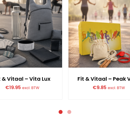
t & Vitaal – Vita Lux
Fit & Vitaal – Peak V
€
19.95
€
9.85
excl. BTW
excl. BTW