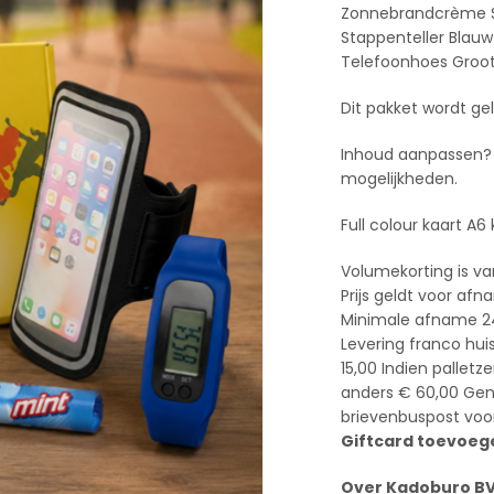
Zonnebrandcrème S
Stappenteller Blauw
Telefoonhoes Groo
Dit pakket wordt ge
Inhoud aanpassen? 
mogelijkheden.
Full colour kaart A6
Volumekorting is va
Prijs geldt voor afn
Minimale afname 2
Levering franco hui
15,00 Indien pallet
anders € 60,00 Geno
brievenbuspost voor
Giftcard toevoege
Over Kadoburo B