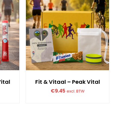
ital
Fit & Vitaal – Peak Vital
Fit 
€
9.45
excl. BTW