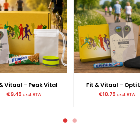
 & Vitaal – Peak Vital
Fit & Vitaal – Opti L
€
9.45
€
10.75
excl. BTW
excl. BTW