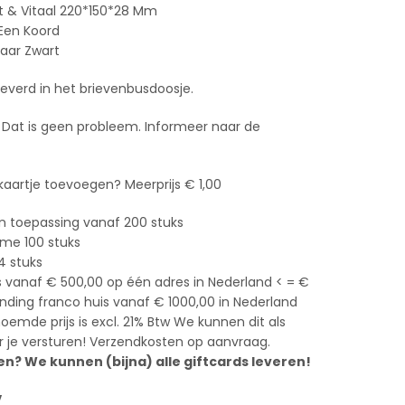
Fit & Vitaal 220*150*28 Mm
 Een Koord
baar Zwart
leverd in het brievenbusdoosje.
Dat is geen probleem. Informeer naar de
 kaartje toevoegen? Meerprijs € 1,00
n toepassing vanaf 200 stuks
ame 100 stuks
4 stuks
s vanaf € 500,00 op één adres in Nederland < = €
zending franco huis vanaf € 1000,00 in Nederland
emde prijs is excl. 21% Btw We kunnen dit als
 je versturen! Verzendkosten op aanvraag.
n? We kunnen (bijna) alle giftcards leveren!
V