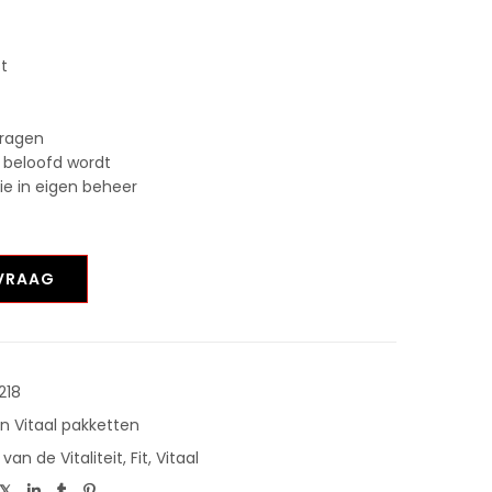
st
vragen
 beloofd wordt
tie in eigen beheer
NVRAAG
218
en Vitaal pakketten
van de Vitaliteit
,
Fit
,
Vitaal