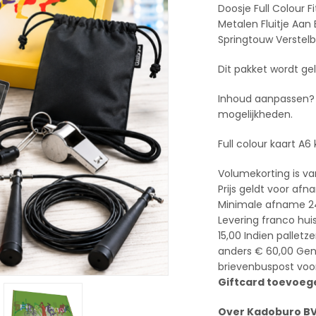
Doosje Full Colour 
Metalen Fluitje Aan
Springtouw Verstel
Dit pakket wordt ge
Inhoud aanpassen? 
mogelijkheden.
Full colour kaart A6
Volumekorting is va
Prijs geldt voor afn
Minimale afname 2
Levering franco hui
15,00 Indien pallet
anders € 60,00 Geno
brievenbuspost voor
Giftcard toevoege
Over Kadoburo B