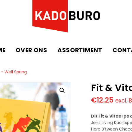
ME
OVER ONS
ASSORTIMENT
CONT
l – Well Spring
Fit & Vi
€
12.25
excl.
Dit Fit & Vitaal p
Jens Living Kaartspe
Hero B’tween Choco