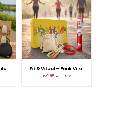
ife
Fit & Vitaal – Peak Vital
Fit
€
9.85
excl. BTW