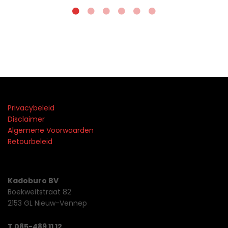
Privacybeleid
Disclaimer
Algemene Voorwaarden
Retourbeleid
Kadoburo BV
Boekweitstraat 82
2153 GL Nieuw-Vennep
T 085-489 11 12