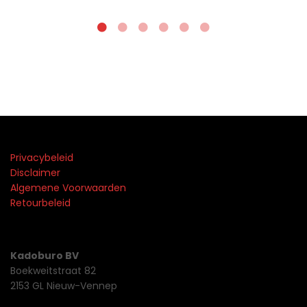
Privacybeleid
Disclaimer
Algemene Voorwaarden
Retourbeleid
Kadoburo BV
Boekweitstraat 82
2153 GL Nieuw-Vennep