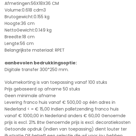
Afmetingen:56X18X36 CM
Volume:0.618 cdm3
Brutogewicht:0.155 kg
Hoogte:36 cm
NettoGewicht:0.149 kg
Breedte:18 cm
Lengte:56 cm
Belangrijkste materiaal: RPET
aanbevolen bedrukkingsoptie:
Digitale transfer 300*250 mm.
Volumekorting is van toepassing vanaf 100 stuks
Prijs gebaseerd op afname 50 stuks
Geen minimale afname
Levering franco huis vanaf € 500,00 op één adres in
Nederland < = € 15,00 Indien palletzending franco huis
vanaf € 1000,00 in Nederland anders € 60,00 Genoemde
prijs is excl. 21% Btw Genoemde prijs is excl. decoratiekosten
Getoonde opdruk (indien van toepassing) dient louter ter
illustratie
Dit betreft een selectie die wij voor jou hebben