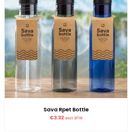
Sava Rpet Bottle
€
3.32
excl. BTW