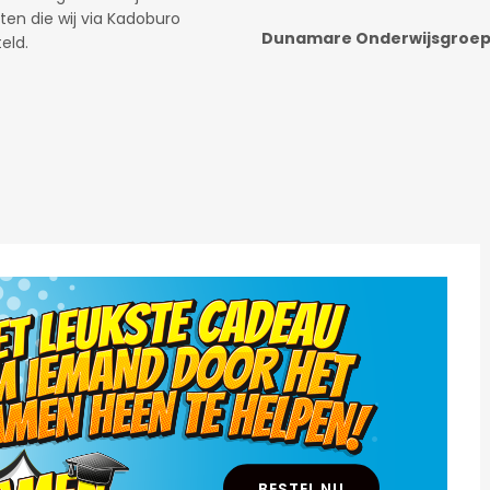
Fast & Fluid Management B
.
.
BESTEL NU