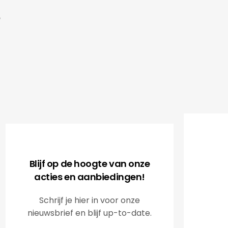
Kadobur
accuracy
.V.
supplier
of our 
clientele
It is a 
Radisso
Blijf op de hoogte van onze
acties en aanbiedingen!
Schrijf je hier in voor onze
nieuwsbrief en blijf up-to-date.