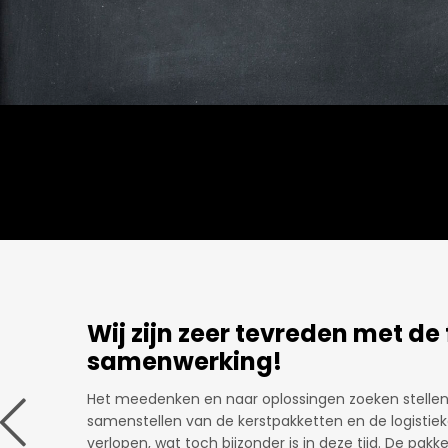
Er wordt meegedacht.
alleen
Leuk om langs te kunnen komen, ideeën uit te wisse
hebben om bijvoorbeeld een kerstpakket samen te s
s dat
meegedacht, niet alleen met gadgets maar zeker oo