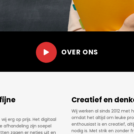
OVER ONS
Net dat stukje ex
len en zelf de mogelijkheid te
Al een aantal jaren bestellen 
tellen. Er wordt
elk jaar weer een uitdaging 
k prijstechnisch.
Patrick hier voor de volle 100%
dat stukje extra’ zorgen ervoor