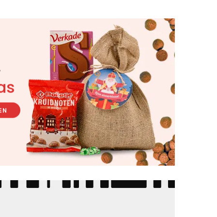
r
as
EN