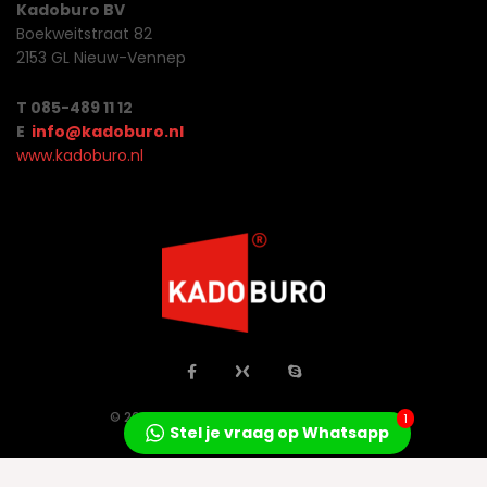
Kadoburo BV
Boekweitstraat 82
2153 GL Nieuw-Vennep
T 085-489 11 12
E
info@kadoburo.nl
www.kadoburo.nl
© 2026 Jo Concepts All Rights Reserved.
1
Stel je vraag op Whatsapp