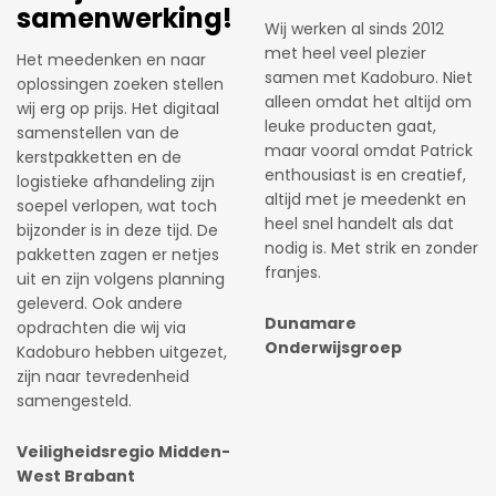
komen, ideeën uit te
bestellen wij onze
wisselen en zelf de
eindejaarsgeschenken bij
mogelijkheid te hebben om
Kadoburo. Het is elk jaar
bijvoorbeeld een
weer een uitdaging om iets
kerstpakket samen te
vernieuwends te bedenken.
stellen. Er wordt
Gelukkig denkt Patrick hier
meegedacht, niet alleen
voor de volle 100% in mee.
met gadgets maar zeker
De fijne samenwerking,
ook prijstechnisch.
flexibiliteit en ‘net dat
stukje extra’ zorgen ervoor
dat ik elk jaar weer kies voor
Gaslicht.com
Kadoburo.
Fast & Fluid
Management B.V.