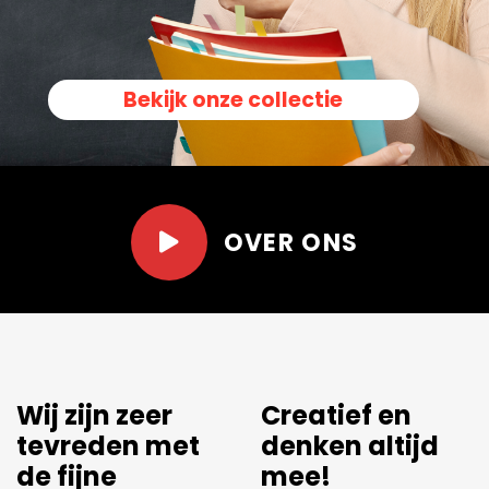
Bekijk onze collectie
OVER ONS
Er wordt
Net dat stukje
meegedacht.
extra.
Leuk om langs te kunnen
Al een aantal jaren