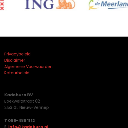
Privacybeleid
Disclaimer
Algemene Voorwaarden
Retourbeleid
Kadoburo BV
Boekweitstraat 82
2153 GL Nieuw-Vennep
T 085-489 11 12
E
info@kadoburo.nl