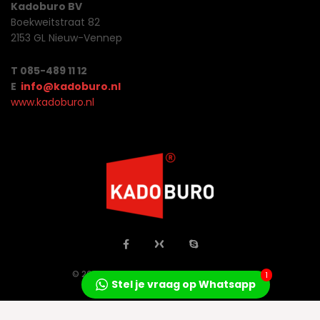
Kadoburo BV
Boekweitstraat 82
2153 GL Nieuw-Vennep
T 085-489 11 12
E
info@kadoburo.nl
www.kadoburo.nl
© 2026 Jo Concepts All Rights Reserved.
1
Stel je vraag op Whatsapp