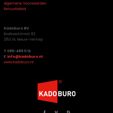
Algemene Voorwaarden
Retourbeleid
Kadoburo BV
Boekweitstraat 82
2153 GL Nieuw-Vennep
T 085-489 11 12
E
info@kadoburo.nl
www.kadoburo.nl