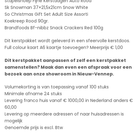
Stapelsnoep Fijne Kerstdagen Auto Rood
Sk Snowman 37×21,5x21cm Snow White
So Christmas Gift Set Adult Size Assorti
Koekreep Rood 90gr.
Brandfoods Bf-nibbz Snack Crackers Red 100g
Dit kerstpakket wordt geleverd in een sfeervolle kerstdoos.
Full colour kaart A6 kaartje toevoegen? Meerprijs € 1,00
Dit kerstpakket aanpassen of zelf een kerstpakket
samenstellen? Maak dan even een afspraak voor een
bezoek aan onze showroom in Nieuw-Vennep.
Volumekorting is van toepassing vanaf 100 stuks
Minimale afname 24 stuks
Levering franco huis vanaf € 1000,00 in Nederland anders €
60,00
Levering op meerdere adressen of naar huisadressen is
mogelijk
Genoemde prijs is excl. Btw