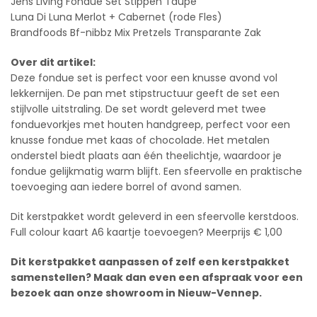
Jens Living Fondue Set Stippen Taupe
Luna Di Luna Merlot + Cabernet (rode Fles)
Brandfoods Bf-nibbz Mix Pretzels Transparante Zak
Over dit artikel:
Deze fondue set is perfect voor een knusse avond vol
lekkernijen. De pan met stipstructuur geeft de set een
stijlvolle uitstraling. De set wordt geleverd met twee
fonduevorkjes met houten handgreep, perfect voor een
knusse fondue met kaas of chocolade. Het metalen
onderstel biedt plaats aan één theelichtje, waardoor je
fondue gelijkmatig warm blijft. Een sfeervolle en praktische
toevoeging aan iedere borrel of avond samen.
Dit kerstpakket wordt geleverd in een sfeervolle kerstdoos.
Full colour kaart A6 kaartje toevoegen? Meerprijs € 1,00
Dit kerstpakket aanpassen of zelf een kerstpakket
samenstellen? Maak dan even een afspraak voor een
bezoek aan onze showroom in Nieuw-Vennep.