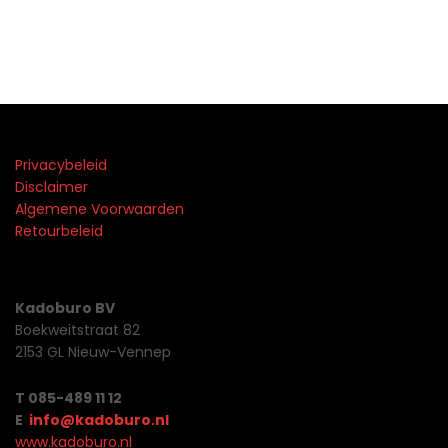
Privacybeleid
Disclaimer
Algemene Voorwaarden
Retourbeleid
Kadoburo BV
Boekweitstraat 82
2153 GL Nieuw-Vennep
T 085-489 11 12
E
info@kadoburo.nl
www.kadoburo.nl