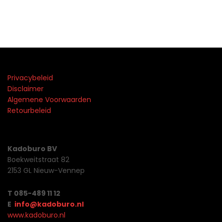
Privacybeleid
Disclaimer
Algemene Voorwaarden
Retourbeleid
Kadoburo BV
Boekweitstraat 82
2153 GL Nieuw-Vennep
T 085-489 11 12
E
info@kadoburo.nl
www.kadoburo.nl