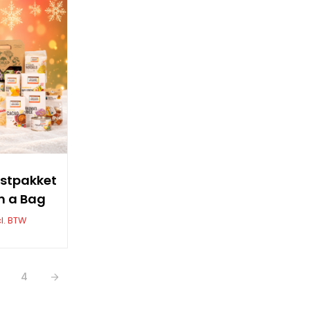
stpakket
in a Bag
l. BTW
4