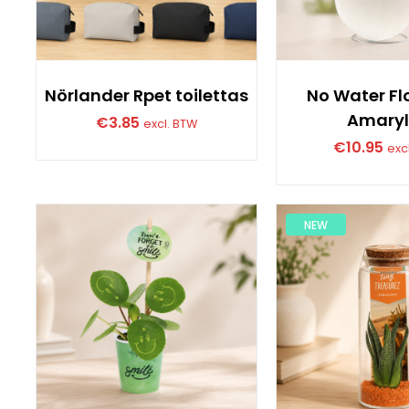
Nörlander Rpet toilettas
No Water Fl
Amaryl
€
3.85
excl. BTW
€
10.95
exc
NEW