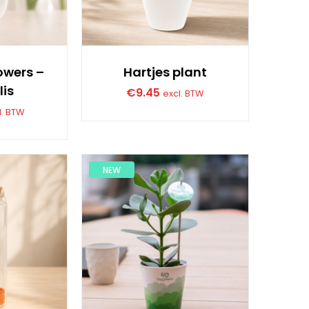
owers –
Hartjes plant
lis
€
9.45
excl. BTW
l. BTW
NEW