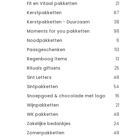
Fit en Vitaal pakketten
21
Kerstpakketten
87
Kerstpakketten - Duurzaam
38
Moments for you pakketten
98
Noodpakketten
6
Paasgeschenken
113
Regenboog Items
13
Rituals giftsets
25
Sint Letters
48
Sintpakketten
54
Snoepgoed & chocolade met logo
16
Wijnpakketten
21
WK pakketten
48
Zakelijke bedankjes
24
Zomerpakketten
48