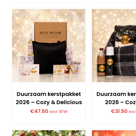
Duurzaam kerstpakket
Duurzaam ker
2026 – Cozy & Delicious
2026 – Coz
€
47.50
€
31.50
excl. BTW
exc