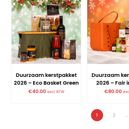
Duurzaam kerstpakket
Duurzaam ker
2026 – Eco Basket Green
2026 – Fair 
€
40.00
€
80.00
excl. BTW
exc
1
2
…