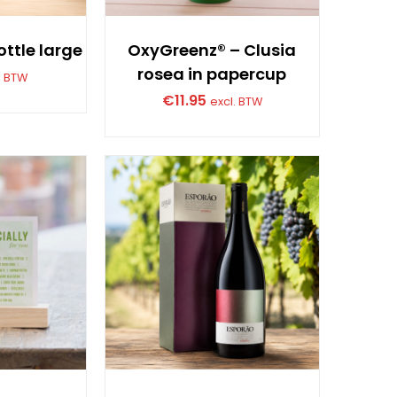
ttle large
OxyGreenz® – Clusia
rosea in papercup
. BTW
€
11.95
excl. BTW