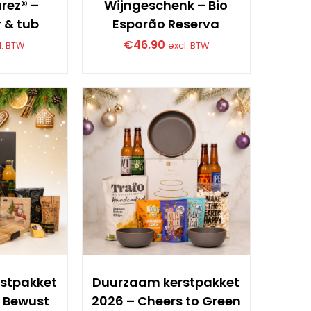
rez® –
Wijngeschenk – Bio
 & tub
Esporão Reserva
€
46.90
l. BTW
excl. BTW
stpakket
Duurzaam kerstpakket
l Bewust
2026 – Cheers to Green