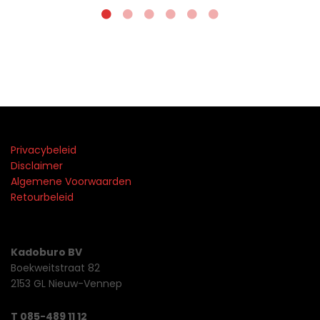
Privacybeleid
Disclaimer
Algemene Voorwaarden
Retourbeleid
Kadoburo BV
Boekweitstraat 82
2153 GL Nieuw-Vennep
T 085-489 11 12