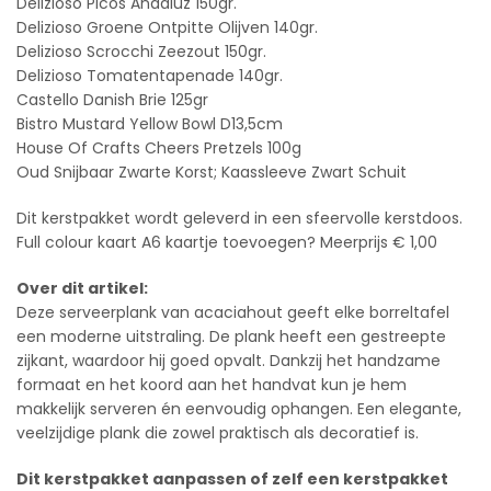
Delizioso Picos Andaluz 150gr.
Delizioso Groene Ontpitte Olijven 140gr.
Delizioso Scrocchi Zeezout 150gr.
Delizioso Tomatentapenade 140gr.
Castello Danish Brie 125gr
Bistro Mustard Yellow Bowl D13,5cm
House Of Crafts Cheers Pretzels 100g
Oud Snijbaar Zwarte Korst; Kaassleeve Zwart Schuit
Dit kerstpakket wordt geleverd in een sfeervolle kerstdoos.
Full colour kaart A6 kaartje toevoegen? Meerprijs € 1,00
Over dit artikel:
Deze serveerplank van acaciahout geeft elke borreltafel
een moderne uitstraling. De plank heeft een gestreepte
zijkant, waardoor hij goed opvalt. Dankzij het handzame
formaat en het koord aan het handvat kun je hem
makkelijk serveren én eenvoudig ophangen. Een elegante,
veelzijdige plank die zowel praktisch als decoratief is.
Dit kerstpakket aanpassen of zelf een kerstpakket