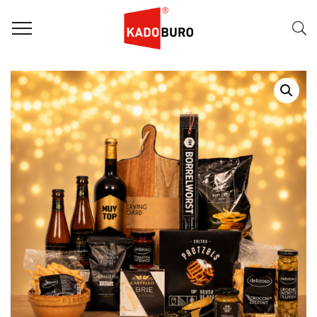
Home
Kerstpakketten
WK pakketten
,
Kerstpakket 2026 – Borreltijd