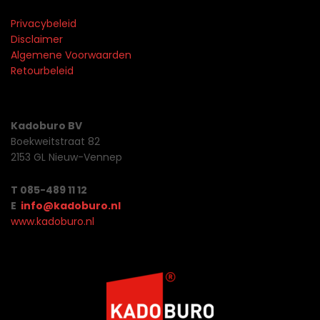
Privacybeleid
Disclaimer
Algemene Voorwaarden
Retourbeleid
Kadoburo BV
Boekweitstraat 82
2153 GL Nieuw-Vennep
T 085-489 11 12
E
info@kadoburo.nl
www.kadoburo.nl