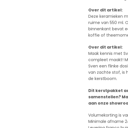
Over dit artikel:
Deze keramieken mo
ruime van 550 ml. Op
binnenkant bevat e
koffie of theemome
Over dit artikel:
Maak kennis met Sven
compleet maakt! Me
Sven een flinke dos
van zachte stof, is 
de kerstboom.
Dit kerstpakket a
samenstellen? Ma
aan onze showroo
Volumekorting is va
Minimale afname 2
Levering franco hui