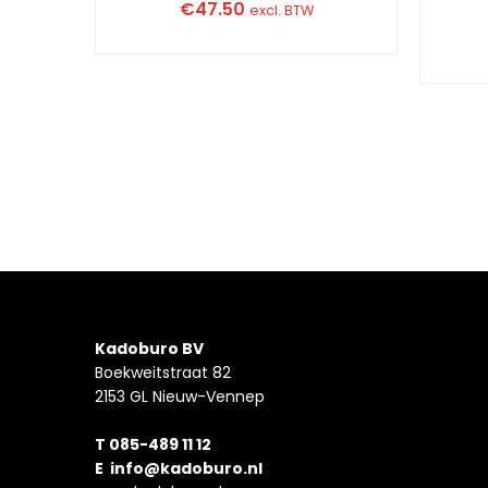
€
47.50
excl. BTW
Kadoburo BV
Boekweitstraat 82
2153 GL Nieuw-Vennep
T 085-489 11 12
E
info@kadoburo.nl