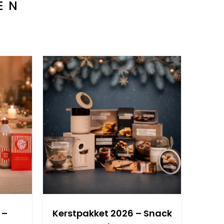
EN
 –
Kerstpakket 2026 – Snack
Kers