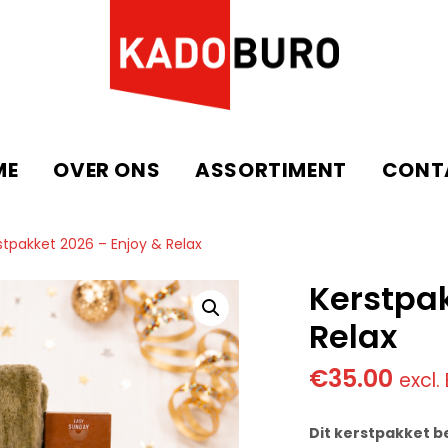
ME
OVER ONS
ASSORTIMENT
CONT
stpakket 2026 – Enjoy & Relax
Kerstpak
Relax
€
35.00
excl.
Dit kerstpakket b