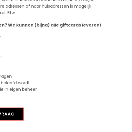
e adressen of naar huisadressen is mogelijk
xcl. Btw
n? We kunnen (bijna) alle giftcards leveren!
V
st
vragen
 beloofd wordt
tie in eigen beheer
NVRAAG