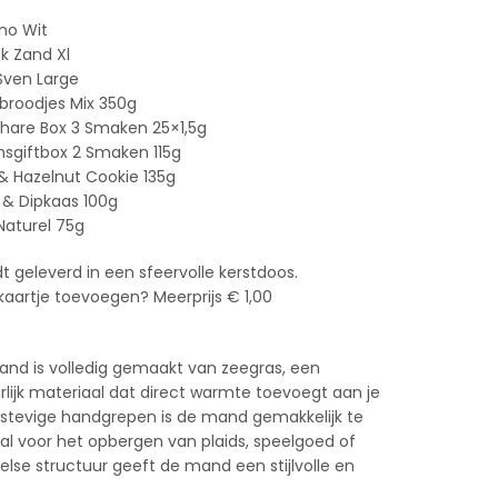
no Wit
ok Zand Xl
 Sven Large
broodjes Mix 350g
hare Box 3 Smaken 25×1,5g
sgiftbox 2 Smaken 115g
& Hazelnut Cookie 135g
& Dipkaas 100g
Naturel 75g
t geleverd in een sfeervolle kerstdoos.
 kaartje toevoegen? Meerprijs € 1,00
nd is volledig gemaakt van zeegras, een
ijk materiaal dat direct warmte toevoegt aan je
de stevige handgrepen is de mand gemakkelijk te
al voor het opbergen van plaids, speelgoed of
eelse structuur geeft de mand een stijlvolle en