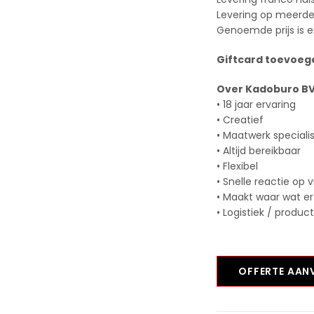
Levering op meerder
Genoemde prijs is e
Giftcard toevoege
Over Kadoburo B
• 18 jaar ervaring
• Creatief
• Maatwerk speciali
• Altijd bereikbaar
• Flexibel
• Snelle reactie op 
• Maakt waar wat er
• Logistiek / produc
OFFERTE AA