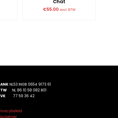
Chat
€
55.00
excl. BTW
BANK
NL53 INGB 0654 9173 61
BTW
NL 86 10 58 082 B01
KVK
77 59 36 42
rivacybeleid
isclaimer