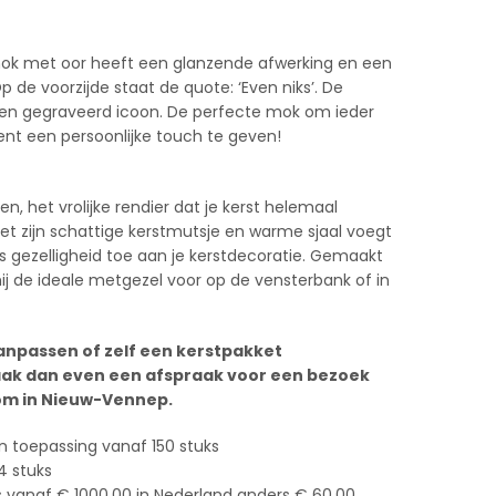
k met oor heeft een glanzende afwerking en een
 de voorzijde staat de quote: ‘Even niks’. De
en gegraveerd icoon. De perfecte mok om ieder
nt een persoonlijke touch te geven!
, het vrolijke rendier dat je kerst helemaal
t zijn schattige kerstmutsje en warme sjaal voegt
is gezelligheid toe aan je kerstdecoratie. Gemaakt
hij de ideale metgezel voor op de vensterbank of in
anpassen of zelf een kerstpakket
ak dan even een afspraak voor een bezoek
m in Nieuw-Vennep.
n toepassing vanaf 150 stuks
4 stuks
s vanaf € 1000,00 in Nederland anders € 60,00