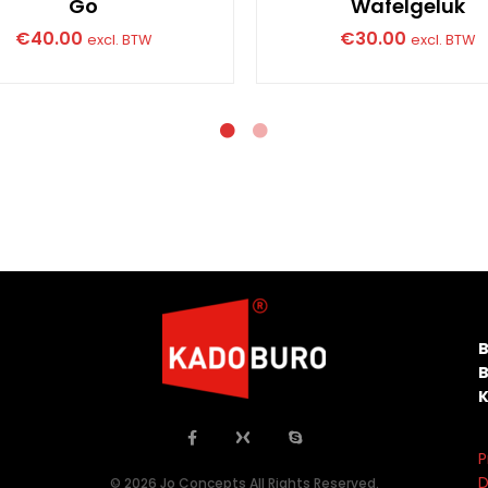
Go
Wafelgeluk
€
40.00
€
30.00
excl. BTW
excl. BTW
P
D
© 2026 Jo Concepts All Rights Reserved.