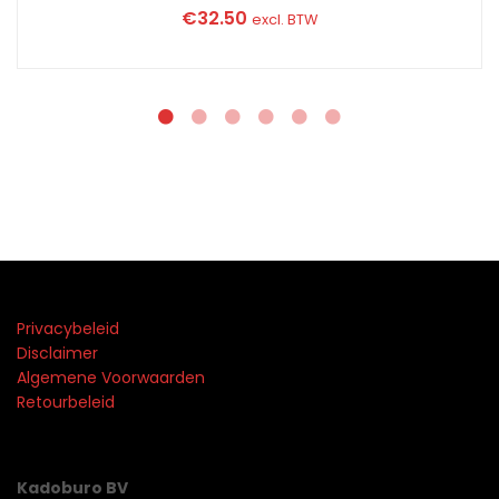
€
32.50
excl. BTW
Privacybeleid
Disclaimer
Algemene Voorwaarden
Retourbeleid
Kadoburo BV