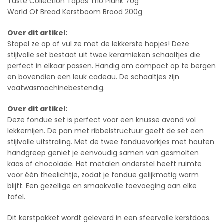
Taste Collection Tapas Trio Plank 70g
World Of Bread Kerstboom Brood 200g
Over dit artikel:
Stapel ze op of vul ze met de lekkerste hapjes! Deze
stijlvolle set bestaat uit twee keramieken schaaltjes die
perfect in elkaar passen. Handig om compact op te bergen
en bovendien een leuk cadeau. De schaaltjes zijn
vaatwasmachinebestendig.
Over dit artikel:
Deze fondue set is perfect voor een knusse avond vol
lekkernijen. De pan met ribbelstructuur geeft de set een
stijlvolle uitstraling. Met de twee fonduevorkjes met houten
handgreep geniet je eenvoudig samen van gesmolten
kaas of chocolade. Het metalen onderstel heeft ruimte
voor één theelichtje, zodat je fondue gelijkmatig warm
blijft. Een gezellige en smaakvolle toevoeging aan elke
tafel.
Dit kerstpakket wordt geleverd in een sfeervolle kerstdoos.